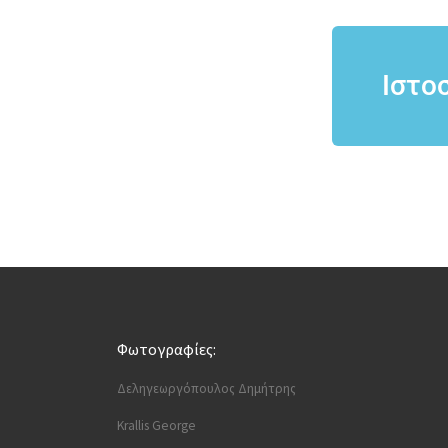
Ιστο
Φωτογραφίες:
Δεληγεωργόπουλος Δημήτρης
Krallis George